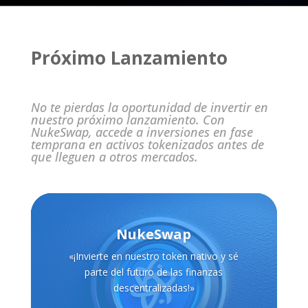
Próximo Lanzamiento
No te pierdas la oportunidad de invertir en
nuestro próximo lanzamiento. Con
NukeSwap, accede a inversiones en fase
temprana en activos tokenizados antes de
que lleguen a otros mercados.
NukeSwap
«¡Invierte en nuestro token nativo y sé
parte del futuro de las finanzas
descentralizadas!»